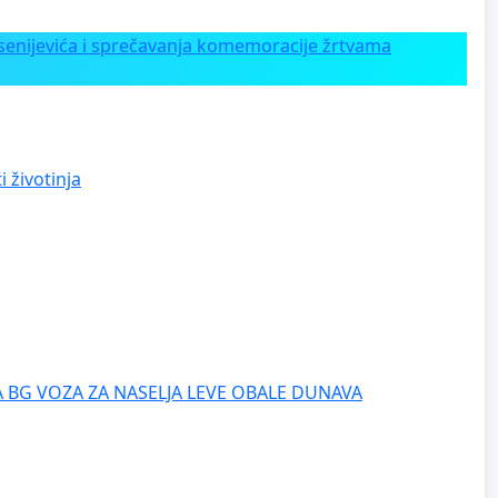
enijevića i sprečavanja komemoracije žrtvama
 životinja
 BG VOZA ZA NASELJA LEVE OBALE DUNAVA