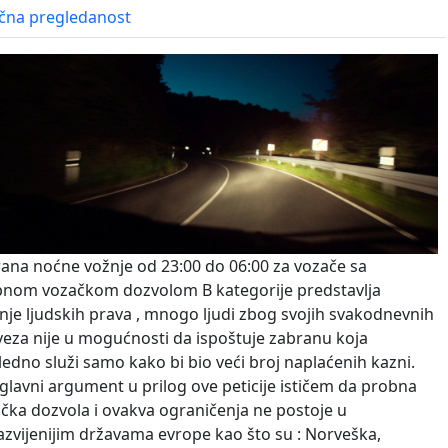
čna pregledanost
ana noćne vožnje od 23:00 do 06:00 za vozače sa
nom vozačkom dozvolom B kategorije predstavlja
nje ljudskih prava , mnogo ljudi zbog svojih svakodnevnih
eza nije u mogućnosti da ispoštuje zabranu koja
ledno služi samo kako bi bio veći broj naplaćenih kazni.
glavni argument u prilog ove peticije ističem da probna
čka dozvola i ovakva ograničenja ne postoje u
azvijenijim državama evrope kao što su : Norveška,