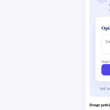
Opiš
Napiš
Vaši p
Druge petici