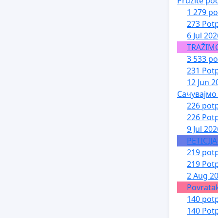
Pružite po
1 279 po
273 Potp
6 Jul 202
TRAŽIM
3 533 po
231 Potp
12 Jun 2
Сачувајмо
226 potp
226 Potp
9 Jul 202
PETICIJ
219 potp
219 Potp
2 Aug 2
Povratak
140 potp
140 Potp