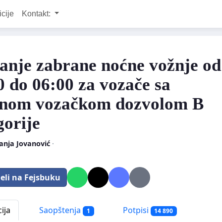
icije
Kontakt:
anje zabrane noćne vožnje od
0 do 06:00 za vozače sa
nom vozačkom dozvolom B
gorije
nja Jovanović
·
eli na Fejsbuku
ija
Saopštenja
Potpisi
1
14 890