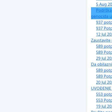
5 Aug 2
Podrška
genocida u
937 potp
937 Potp
12 Jul 2
Zaustavite 
589 potp
589 Potp
29 Jul 2
Da obilazn
589 potp
589 Potp
20 Jul 2
UVOĐENJE 
553 potp
553 Potp
19 Jul 2