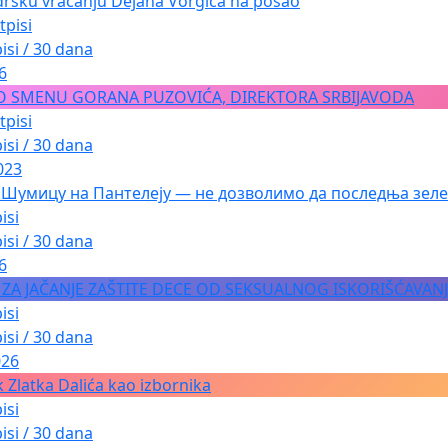
dršku vraćanju Dejana Vorgića na posao
tpisi
isi / 30 dana
6
O SMENU GORANA PUZOVIĆA, DIREKTORA SRBIJAVODA
tpisi
isi / 30 dana
023
 Шумицу на Пантелеју — не дозволимо да последња зеле
isi
isi / 30 dana
6
A ZA JAČANJE ZAŠTITE DECE OD SEKSUALNOG ISKORIŠĆAVAN
isi
isi / 30 dana
026
 Zlatka Dalića kao izbornika
isi
isi / 30 dana