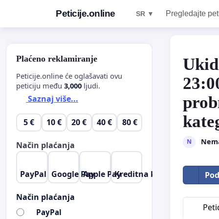
Peticije.online
Pregledajte pet
SR ▼
Plaćeno reklamiranje
Ukid
Peticije.online će oglašavati ovu
23:0
peticiju među
3,000
ljudi.
prob
Saznaj više...
kate
5 €
10 €
20 €
40 €
80 €
Nema
N
Način plaćanja
PayPal
Google Pay
Apple Pay
Kreditna kartica
Pod
Način plaćanja
Petic
PayPal