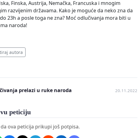
ska, Finska, Austrija, Nemačka, Francuska i mnogim
im razvijenim državama. Kako je moguće da neko zna da
 do 23h a posle toga ne zna? Moć odlučivanja mora biti u
ama naroda!
tiraj autora
čivanja prelazi u ruke naroda
20.11.2022
vu peticiju
a ova peticija prikupi još potpisa.