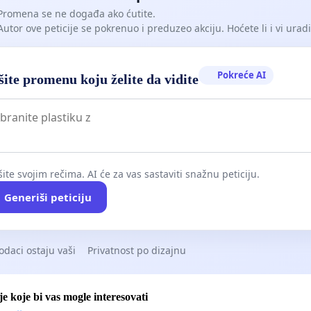
Promena se ne događa ako ćutite.
Autor ove peticije se pokrenuo i preduzeo akciju. Hoćete li i vi uradit
Pokreće AI
ite promenu koju želite da vidite
ite svojim rečima. AI će za vas sastaviti snažnu peticiju.
Generiši peticiju
odaci ostaju vaši
Privatnost po dizajnu
je koje bi vas mogle interesovati