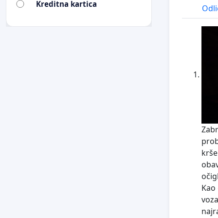
Kreditna kartica
Odli
Zabr
prob
krše
obav
očig
Kao 
voza
najr