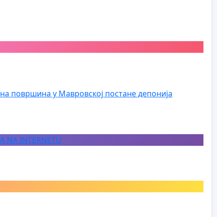
на површина у Мавровској постане депонија
JA NA INTERNETU