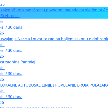
026
 zajedničkom saopštenju povodom napada na Vladimira Ars
 Srebrenici
isi
isi / 30 dana
026
usvajanje Nacrta i otvorite rad na boljem zakonu o dobrobiti
isi
isi / 30 dana
026
ica zaobiđe Pantelej
isi
isi / 30 dana
026
LOKALNE AUTOBUSKE LINIJE I POVEĆANJE BROJA POLAZAKA
isi
isi / 30 dana
026