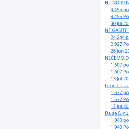
HITNO PO
9 455 po
9 455 Po
30 Jul 2
NE GASITE
24 244 p
2 927 Po
26 Jun 2
NEĆEMO DA 
1 607 po
1 607 Po
13 Jul 2
Izmeniti za
1 577 po
1 577 Po
17 Jul 2
Da se Dinu 
1 040 po
1 040 Po