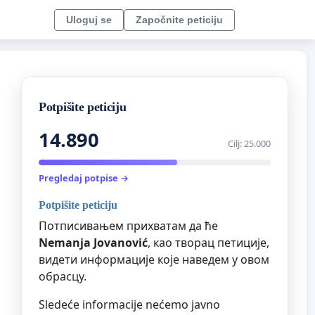
Uloguj se
Započnite peticiju
Potpišite peticiju
14.890
Cilj: 25.000
Pregledaj potpise →
Potpišite peticiju
Потписивањем прихватам да ће
Nemanja Jovanović
, као творац петиције,
видети информације које наведем у овом
обрасцу.
Sledeće informacije nećemo javno