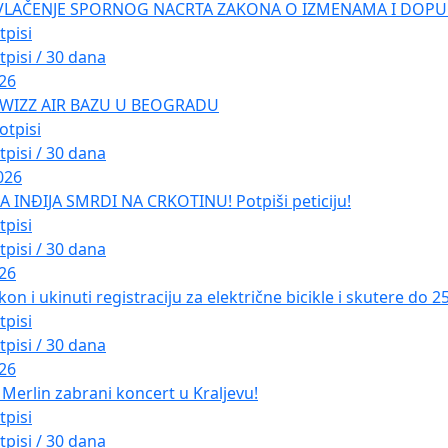
VLAČENJE SPORNOG NACRTA ZAKONA O IZMENAMA I DOPU
tpisi
tpisi / 30 dana
026
 WIZZ AIR BAZU U BEOGRADU
otpisi
tpisi / 30 dana
026
INĐIJA SMRDI NA CRKOTINU! Potpiši peticiju!
tpisi
tpisi / 30 dana
026
kon i ukinuti registraciju za električne bicikle i skutere do 
tpisi
tpisi / 30 dana
026
Merlin zabrani koncert u Kraljevu!
tpisi
tpisi / 30 dana