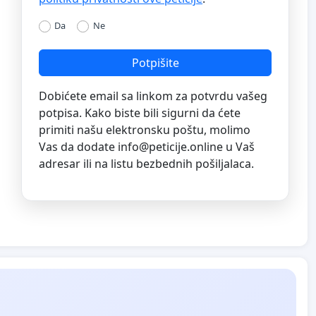
Da
Ne
Potpišite
Dobićete email sa linkom za potvrdu vašeg
potpisa. Kako biste bili sigurni da ćete
primiti našu elektronsku poštu, molimo
Vas da dodate
info@peticije.online
u Vaš
adresar ili na listu bezbednih pošiljalaca.