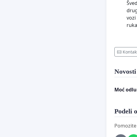
Šved
drug
vozi
ruk
Kontak
Novosti
Moć odlu
Podeli o
Pomozite d