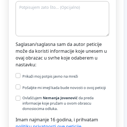
Saglasan/saglasna sam da autor peticije
može da koristi informacije koje unesem u
ovaj obrazac u svrhe koje odaberem u
nastavku:
Prikaži moj potpis javno na mreži
Pošaljite mi imejl kada bude novosti o ovoj peticiji
Ovlašćujem
Nemanja Jovanović
da preda
informacije koje pružam u ovom obrascu
donosiocima odluka.
Imam najmanje 16 godina, i prihvatam
politiku privatnosti ove peticije
.