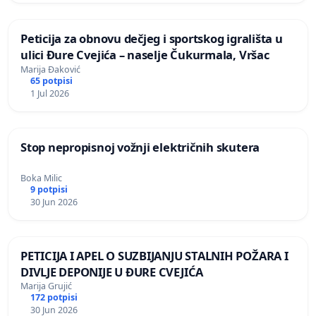
Peticija za obnovu dečjeg i sportskog igrališta u
ulici Đure Cvejića – naselje Čukurmala, Vršac
Marija Đaković
65 potpisi
1 Jul 2026
Stop nepropisnoj vožnji električnih skutera
Boka Milic
9 potpisi
30 Jun 2026
PETICIJA I APEL O SUZBIJANJU STALNIH POŽARA I
DIVLJE DEPONIJE U ĐURE CVEJIĆA
Marija Grujić
172 potpisi
30 Jun 2026