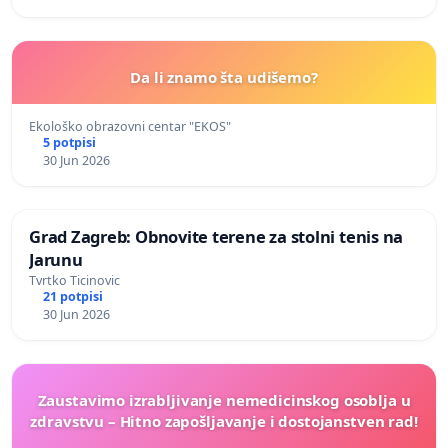
Da li znamo šta udišemo?
Ekološko obrazovni centar "EKOS"
5 potpisi
30 Jun 2026
Grad Zagreb: Obnovite terene za stolni tenis na
Jarunu
Tvrtko Ticinovic
21 potpisi
30 Jun 2026
Zaustavimo izrabljivanje nemedicinskog osoblja u
zdravstvu – Hitno zapošljavanje i dostojanstven rad!