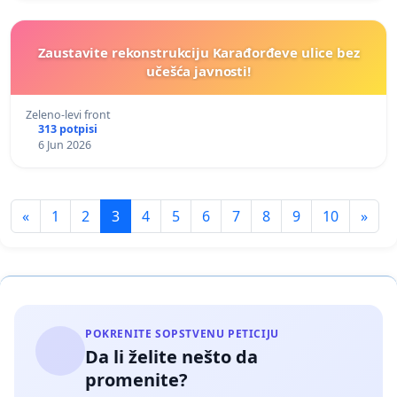
Zaustavite rekonstrukciju Karađorđeve ulice bez
učešća javnosti!
Zeleno-levi front
313 potpisi
6 Jun 2026
«
1
2
3
4
5
6
7
8
9
10
»
POKRENITE SOPSTVENU PETICIJU
Da li želite nešto da
promenite?