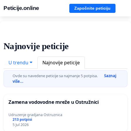
Peticije.online
Započnite peticiju
Najnovije peticije
U trendu
Najnovije peticije
Ovde su navedene peticije sa najmanje 5 potpisa.
Saznaj
više...
Zamena vodovodne mreže u Ostružnici
Udruzenje gradjana Ostruznica
213 potpisi
5 Jul 2026