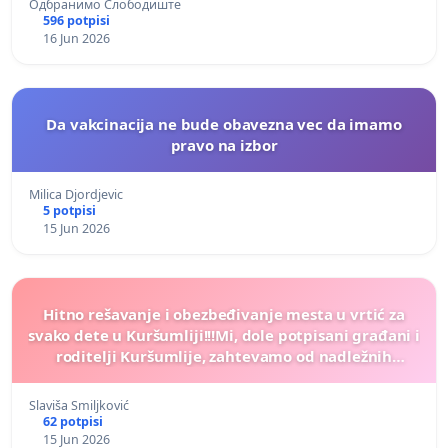
Одбранимо Слободиште
596 potpisi
16 Jun 2026
Da vakcinacija ne bude obavezna vec da imamo
pravo na izbor
Milica Djordjevic
5 potpisi
15 Jun 2026
Hitno rešavanje i obezbeđivanje mesta u vrtić za
svako dete u Kuršumliji!!!​Mi, dole potpisani građani i
roditelji Kuršumlije, zahtevamo od nadležnih
organa lokalne samouprave HITNO rešenje
Slaviša Smiljković
62 potpisi
15 Jun 2026