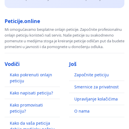
Peticije.online
Mi omogućavamo besplatne onlajn peticije. Započnite profesionalnu
onlajn peticiju koristeći naš servis. Naše peticije su svakodnevno
pomenute u medijima stoga je kreiranje peticije odličan put da budete
primećeni u javnosti i da pomognete u donošenju odluka.
Vodiči
Još
Kako pokrenuti onlajn
Započnite peticiju
peticiju
Smernice za privatnost
Kako napisati peticiju?
Upravljanje kolačićima
Kako promovisati
peticiju?
O nama
Kako da vaša peticija