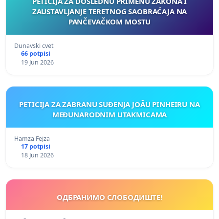
PETICIJA ZA DOSLEDNU PRIMENU ZAKONA I
ZAUSTAVLJANJE TERETNOG SAOBRAĆAJA NA
PANČEVAČKOM MOSTU
Dunavski cvet
66 potpisi
19 Jun 2026
PETICIJA ZA ZABRANU SUĐENJA JOÃU PINHEIRU NA
MEĐUNARODNIM UTAKMICAMA
Hamza Fejza
17 potpisi
18 Jun 2026
ОДБРАНИМО СЛОБОДИШТЕ!