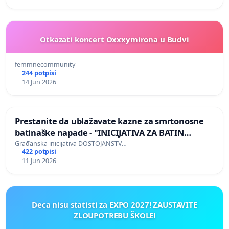
Otkazati koncert Oxxxymirona u Budvi
femmnecommunity
244 potpisi
14 Jun 2026
Prestanite da ublažavate kazne za smrtonosne
batinaške napade - "INICIJATIVA ZA BATIN
ZAKON"
Građanska inicijativa DOSTOJANSTV…
422 potpisi
11 Jun 2026
Deca nisu statisti za EXPO 2027! ZAUSTAVITE
ZLOUPOTREBU ŠKOLE!