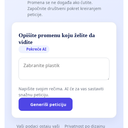
Promena se ne događa ako ćutite.
Započnite društveni pokret kreiranjem
peticije.
Opišite promenu koju želite da
vidite
Pokreće AI
Napišite svojim rečima. AI će za vas sastaviti
snažnu peticiju.
Generiši peticiju
Vaši podaci ostaju vaši
Privatnost po dizajnu