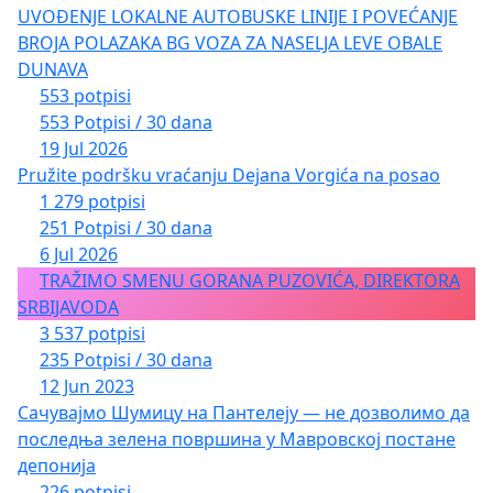
UVOĐENJE LOKALNE AUTOBUSKE LINIJE I POVEĆANJE
BROJA POLAZAKA BG VOZA ZA NASELJA LEVE OBALE
DUNAVA
553 potpisi
553 Potpisi / 30 dana
19 Jul 2026
Pružite podršku vraćanju Dejana Vorgića na posao
1 279 potpisi
251 Potpisi / 30 dana
6 Jul 2026
TRAŽIMO SMENU GORANA PUZOVIĆA, DIREKTORA
SRBIJAVODA
3 537 potpisi
235 Potpisi / 30 dana
12 Jun 2023
Сачувајмо Шумицу на Пантелеју — не дозволимо да
последња зелена површина у Мавровској постане
депонија
226 potpisi