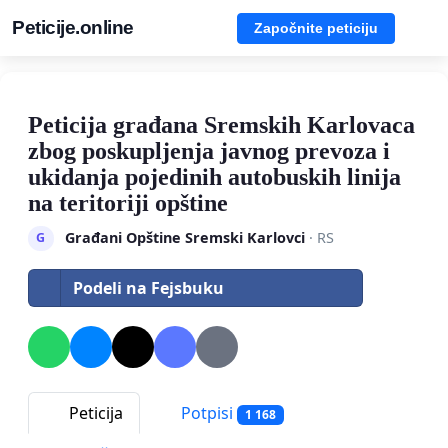
Peticije.online
Započnite peticiju
Peticija građana Sremskih Karlovaca
zbog poskupljenja javnog prevoza i
ukidanja pojedinih autobuskih linija
na teritoriji opštine
Građani Opštine Sremski Karlovci
· RS
G
Podeli na Fejsbuku
Peticija
Potpisi
1 168