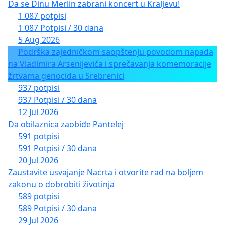
Da se Dinu Merlin zabrani koncert u Kraljevu!
1 087 potpisi
1 087 Potpisi / 30 dana
5 Aug 2026
Podrška zajedničkom saopštenju povodom napada
na Vladimira Arsenijevića i sprečavanja komemoracije
žrtvama genocida u Srebrenici
937 potpisi
937 Potpisi / 30 dana
12 Jul 2026
Da obilaznica zaobiđe Pantelej
591 potpisi
591 Potpisi / 30 dana
20 Jul 2026
Zaustavite usvajanje Nacrta i otvorite rad na boljem
zakonu o dobrobiti životinja
589 potpisi
589 Potpisi / 30 dana
29 Jul 2026