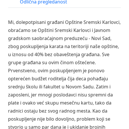
Odlična pregledanost
M
i, dolepotpisani građani Opštine Sremski Karlovci,
obraćamo se Opštini Sremski Karlovci i Javnom
gradskom saobraćajnom preduzeću - Novi Sad,
zbog poskupljenja karata na teritoriji naše opštine,
u iznosu od 40% bez obaveštenja građana.
Sve
grupe građana su ovim činom oštećene.
Prvenstveno, ovim poskupljenjem je ponovo
opterećen budžet roditelja čija deca pohađaju
srednju školu ili fakultet u Novom Sadu. Zatim i
zaposleni, jer mnogi poslodavci nisu spremni da
plate i ovako već skupu mesečnu kartu, tako da
radnici ostaju bez svog radnog mesta. Kao da
poskupljenje nije bilo dovoljno, problem koji se
stvorio u samo par dana je i ukidanje brojnih