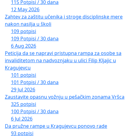
115 Potpisi / 30 dana
12 May 2026
Zahtev za zaštitu učenika i stroge disciplinske mere
nakon nasilja u školi
109 potpisi
109 Potpisi / 30 dana
6 Aug 2026
Peticija da se napravi pristupna rampa za osobe sa
invaliditetom na nadvoznjaku u ulici Filip Kljajic u
Kragujevcu
101 potpisi
101 Potpisi / 30 dana
29 Jul 2026
Zaustavite opasnu vožnju u pešačkim zonama Vršca
325 potpisi
100 Potpisi / 30 dana
6 Jul 2026
Da pružne rampe u Kragujevcu ponovo rade
93 potpisi