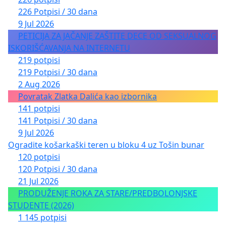
226 Potpisi / 30 dana
9 Jul 2026
PETICIJA ZA JAČANJE ZAŠTITE DECE OD SEKSUALNOG
ISKORIŠĆAVANJA NA INTERNETU
219 potpisi
219 Potpisi / 30 dana
2 Aug 2026
Povratak Zlatka Dalića kao izbornika
141 potpisi
141 Potpisi / 30 dana
9 Jul 2026
Ogradite košarkaški teren u bloku 4 uz Tošin bunar
120 potpisi
120 Potpisi / 30 dana
21 Jul 2026
PRODUŽENJE ROKA ZA STARE/PREDBOLONJSKE
STUDENTE (2026)
1 145 potpisi