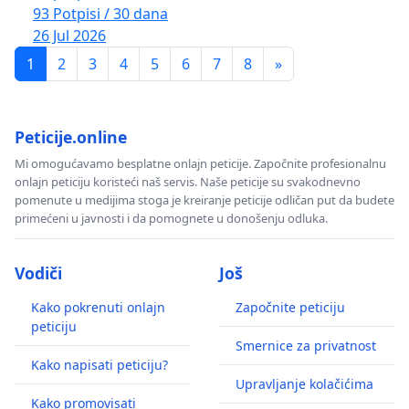
93 Potpisi / 30 dana
26 Jul 2026
1
2
3
4
5
6
7
8
»
Peticije.online
Mi omogućavamo besplatne onlajn peticije. Započnite profesionalnu
onlajn peticiju koristeći naš servis. Naše peticije su svakodnevno
pomenute u medijima stoga je kreiranje peticije odličan put da budete
primećeni u javnosti i da pomognete u donošenju odluka.
Vodiči
Još
Kako pokrenuti onlajn
Započnite peticiju
peticiju
Smernice za privatnost
Kako napisati peticiju?
Upravljanje kolačićima
Kako promovisati