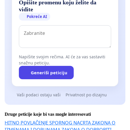
Opišite promenu koju želite da
vidite
Pokreće AI
Napišite svojim rečima. AI će za vas sastaviti
snažnu peticiju.
Generiši peticiju
Vaši podaci ostaju vaši
Privatnost po dizajnu
Druge peticije koje bi vas mogle interesovati
HITNO POVLAČENJE SPORNOG NACRTA ZAKONA O
IZMENAMA I DOPUNAMA ZAKONA O DOBROBITI