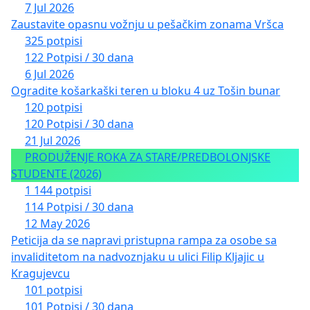
7 Jul 2026
Zaustavite opasnu vožnju u pešačkim zonama Vršca
325 potpisi
122 Potpisi / 30 dana
6 Jul 2026
Ogradite košarkaški teren u bloku 4 uz Tošin bunar
120 potpisi
120 Potpisi / 30 dana
21 Jul 2026
PRODUŽENJE ROKA ZA STARE/PREDBOLONJSKE
STUDENTE (2026)
1 144 potpisi
114 Potpisi / 30 dana
12 May 2026
Peticija da se napravi pristupna rampa za osobe sa
invaliditetom na nadvoznjaku u ulici Filip Kljajic u
Kragujevcu
101 potpisi
101 Potpisi / 30 dana