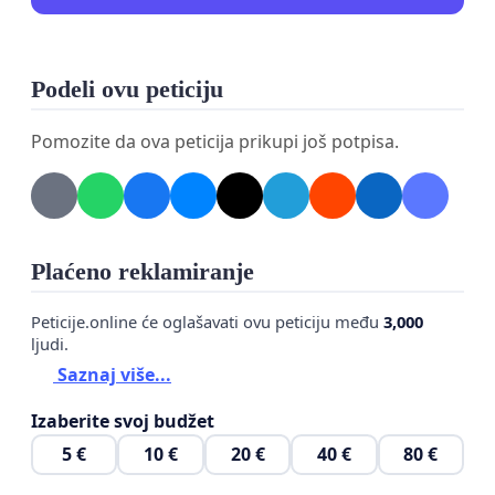
Podeli ovu peticiju
Pomozite da ova peticija prikupi još potpisa.
Plaćeno reklamiranje
Peticije.online će oglašavati ovu peticiju među
3,000
ljudi.
Saznaj više...
Izaberite svoj budžet
5 €
10 €
20 €
40 €
80 €