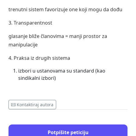
trenutni sistem favorizuje one koji mogu da dođu
3. Transparentnost
glasanje bliže članovima = manji prostor za
manipulacije
4. Praksa iz drugih sistema
izbori u ustanovama su standard (kao
sindikalni izbori)
Kontaktiraj autora
Potpišite peticiju