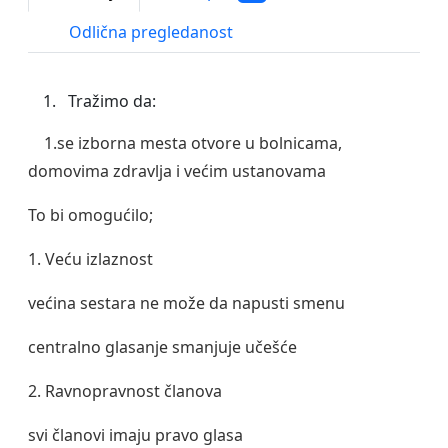
Odlična pregledanost
Tražimo da:
1.se izborna mesta otvore u bolnicama,
domovima zdravlja i većim ustanovama
To bi omogućilo;
1. Veću izlaznost
većina sestara ne može da napusti smenu
centralno glasanje smanjuje učešće
2. Ravnopravnost članova
svi članovi imaju pravo glasa