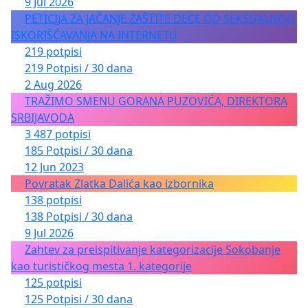
9 Jul 2026
PETICIJA ZA JAČANJE ZAŠTITE DECE OD SEKSUALNOG
ISKORIŠĆAVANJA NA INTERNETU
219 potpisi
219 Potpisi / 30 dana
2 Aug 2026
TRAŽIMO SMENU GORANA PUZOVIĆA, DIREKTORA
SRBIJAVODA
3 487 potpisi
185 Potpisi / 30 dana
12 Jun 2023
Povratak Zlatka Dalića kao izbornika
138 potpisi
138 Potpisi / 30 dana
9 Jul 2026
Zahtev za preispitivanje kategorizacije Sokobanje
kao turističkog mesta 1. kategorije
125 potpisi
125 Potpisi / 30 dana