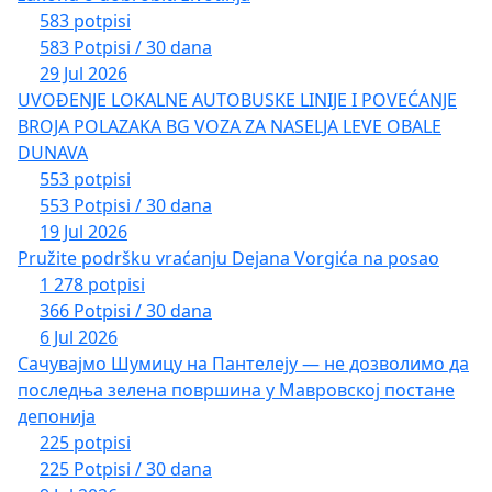
583 potpisi
583 Potpisi / 30 dana
29 Jul 2026
UVOĐENJE LOKALNE AUTOBUSKE LINIJE I POVEĆANJE
BROJA POLAZAKA BG VOZA ZA NASELJA LEVE OBALE
DUNAVA
553 potpisi
553 Potpisi / 30 dana
19 Jul 2026
Pružite podršku vraćanju Dejana Vorgića na posao
1 278 potpisi
366 Potpisi / 30 dana
6 Jul 2026
Сачувајмо Шумицу на Пантелеју — не дозволимо да
последња зелена површина у Мавровској постане
депонија
225 potpisi
225 Potpisi / 30 dana