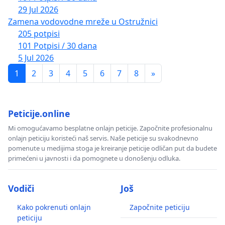
29 Jul 2026
Zamena vodovodne mreže u Ostružnici
205 potpisi
101 Potpisi / 30 dana
5 Jul 2026
1
2
3
4
5
6
7
8
»
Peticije.online
Mi omogućavamo besplatne onlajn peticije. Započnite profesionalnu
onlajn peticiju koristeći naš servis. Naše peticije su svakodnevno
pomenute u medijima stoga je kreiranje peticije odličan put da budete
primećeni u javnosti i da pomognete u donošenju odluka.
Vodiči
Još
Kako pokrenuti onlajn
Započnite peticiju
peticiju