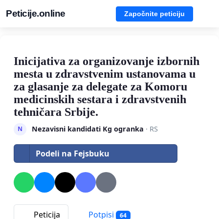
Peticije.online
Započnite peticiju
Inicijativa za organizovanje izbornih
mesta u zdravstvenim ustanovama u
za glasanje za delegate za Komoru
medicinskih sestara i zdravstvenih
tehničara Srbije.
Nezavisni kandidati Kg ogranka
· RS
N
Podeli na Fejsbuku
Peticija
Potpisi
64