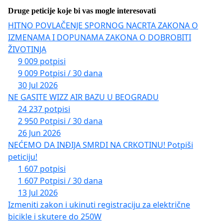
Druge peticije koje bi vas mogle interesovati
HITNO POVLAČENJE SPORNOG NACRTA ZAKONA O
IZMENAMA I DOPUNAMA ZAKONA O DOBROBITI
ŽIVOTINJA
9 009 potpisi
9 009 Potpisi / 30 dana
30 Jul 2026
NE GASITE WIZZ AIR BAZU U BEOGRADU
24 237 potpisi
2 950 Potpisi / 30 dana
26 Jun 2026
NEĆEMO DA INĐIJA SMRDI NA CRKOTINU! Potpiši
peticiju!
1 607 potpisi
1 607 Potpisi / 30 dana
13 Jul 2026
Izmeniti zakon i ukinuti registraciju za električne
bicikle i skutere do 250W