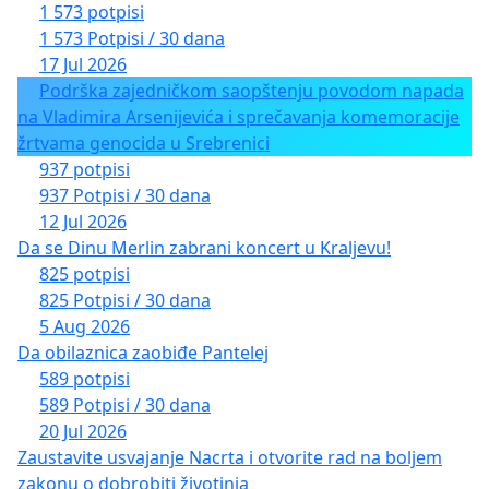
1 573 potpisi
1 573 Potpisi / 30 dana
17 Jul 2026
Podrška zajedničkom saopštenju povodom napada
na Vladimira Arsenijevića i sprečavanja komemoracije
žrtvama genocida u Srebrenici
937 potpisi
937 Potpisi / 30 dana
12 Jul 2026
Da se Dinu Merlin zabrani koncert u Kraljevu!
825 potpisi
825 Potpisi / 30 dana
5 Aug 2026
Da obilaznica zaobiđe Pantelej
589 potpisi
589 Potpisi / 30 dana
20 Jul 2026
Zaustavite usvajanje Nacrta i otvorite rad na boljem
zakonu o dobrobiti životinja