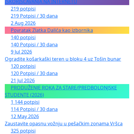
ISKORIŠĆAVANJA NA INTERNETU
219 potpisi
219 Potpisi / 30 dana
2 Aug 2026
Povratak Zlatka Dalića kao izbornika
140 potpisi
140 Potpisi / 30 dana
9 Jul 2026
Ogradite košarkaški teren u bloku 4 uz Tošin bunar
120 potpisi
120 Potpisi / 30 dana
21 Jul 2026
PRODUŽENJE ROKA ZA STARE/PREDBOLONJSKE
STUDENTE (2026)
1 144 potpisi
114 Potpisi / 30 dana
12 May 2026
Zaustavite opasnu vožnju u pešačkim zonama Vršca
325 potpisi