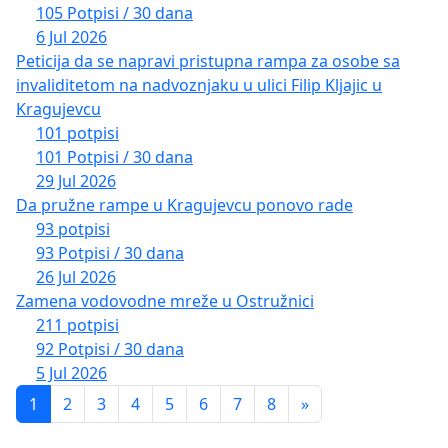
105 Potpisi / 30 dana
6 Jul 2026
Peticija da se napravi pristupna rampa za osobe sa
invaliditetom na nadvoznjaku u ulici Filip Kljajic u
Kragujevcu
101 potpisi
101 Potpisi / 30 dana
29 Jul 2026
Da pružne rampe u Kragujevcu ponovo rade
93 potpisi
93 Potpisi / 30 dana
26 Jul 2026
Zamena vodovodne mreže u Ostružnici
211 potpisi
92 Potpisi / 30 dana
5 Jul 2026
1
2
3
4
5
6
7
8
»