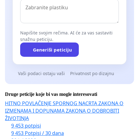
Napišite svojim rečima. AI će za vas sastaviti
snažnu peticiju.
Generiši peticiju
Vaši podaci ostaju vaši
Privatnost po dizajnu
Druge peticije koje bi vas mogle interesovati
HITNO POVLAČENJE SPORNOG NACRTA ZAKONA O
IZMENAMA I DOPUNAMA ZAKONA O DOBROBITI
ŽIVOTINJA
9 453 potpisi
9 453 Potpisi / 30 dana