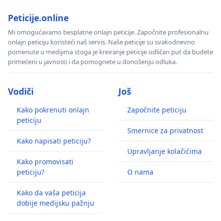
Peticije.online
Mi omogućavamo besplatne onlajn peticije. Započnite profesionalnu
onlajn peticiju koristeći naš servis. Naše peticije su svakodnevno
pomenute u medijima stoga je kreiranje peticije odličan put da budete
primećeni u javnosti i da pomognete u donošenju odluka.
Vodiči
Još
Kako pokrenuti onlajn
Započnite peticiju
peticiju
Smernice za privatnost
Kako napisati peticiju?
Upravljanje kolačićima
Kako promovisati
peticiju?
O nama
Kako da vaša peticija
dobije medijsku pažnju