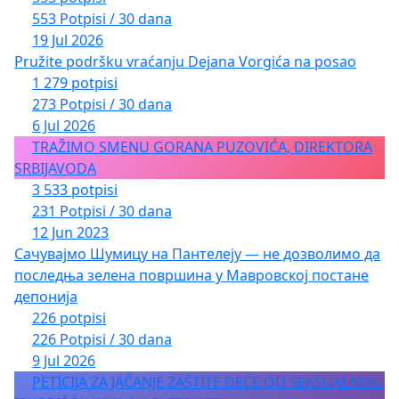
553 Potpisi / 30 dana
19 Jul 2026
Pružite podršku vraćanju Dejana Vorgića na posao
1 279 potpisi
273 Potpisi / 30 dana
6 Jul 2026
TRAŽIMO SMENU GORANA PUZOVIĆA, DIREKTORA
SRBIJAVODA
3 533 potpisi
231 Potpisi / 30 dana
12 Jun 2023
Сачувајмо Шумицу на Пантелеју — не дозволимо да
последња зелена површина у Мавровској постане
депонија
226 potpisi
226 Potpisi / 30 dana
9 Jul 2026
PETICIJA ZA JAČANJE ZAŠTITE DECE OD SEKSUALNOG