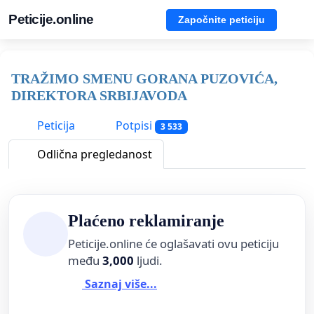
Peticije.online
Započnite peticiju
TRAŽIMO SMENU GORANA PUZOVIĆA,
DIREKTORA SRBIJAVODA
Peticija
Potpisi
3 533
Odlična pregledanost
Plaćeno reklamiranje
Peticije.online će oglašavati ovu peticiju
među
3,000
ljudi.
Saznaj više...