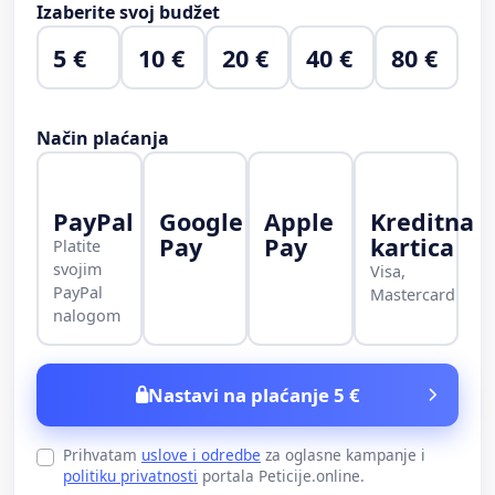
Izaberite svoj budžet
5 €
10 €
20 €
40 €
80 €
Način plaćanja
PayPal
Google
Apple
Kreditna
Pay
Pay
kartica
Platite
svojim
Visa,
PayPal
Mastercard
nalogom
Nastavi na plaćanje 5 €
Prihvatam
uslove i odredbe
za oglasne kampanje i
politiku privatnosti
portala Peticije.online.