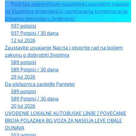
Podrška zajedničkom saopštenju povodom napada
na Vladimira Arsenijevića i sprečavanja komemoracije
žrtvama genocida u Srebrenici
937 potpisi
937 Potpisi / 30 dana
12 Jul 2026
Zaustavite usvajanje Nacrta i otvorite rad na boljem
zakonu o dobrobiti životinja
589 potpisi
589 Potpisi / 30 dana
29 Jul 2026
Da obilaznica zaobiđe Pantelej
589 potpisi
589 Potpisi / 30 dana
20 Jul 2026
UVOĐENJE LOKALNE AUTOBUSKE LINIJE I POVEĆANJE
BROJA POLAZAKA BG VOZA ZA NASELJA LEVE OBALE
DUNAVA
553 potpisi