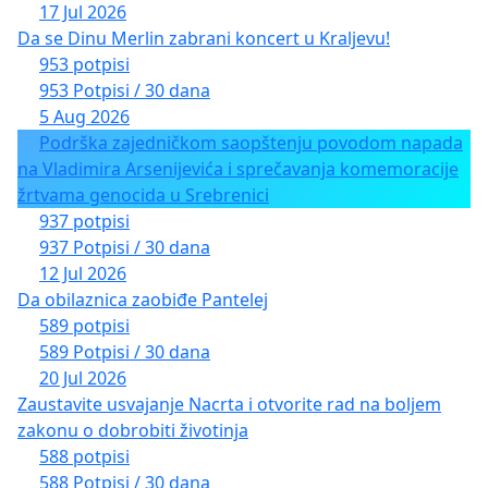
17 Jul 2026
Da se Dinu Merlin zabrani koncert u Kraljevu!
953 potpisi
953 Potpisi / 30 dana
5 Aug 2026
Podrška zajedničkom saopštenju povodom napada
na Vladimira Arsenijevića i sprečavanja komemoracije
žrtvama genocida u Srebrenici
937 potpisi
937 Potpisi / 30 dana
12 Jul 2026
Da obilaznica zaobiđe Pantelej
589 potpisi
589 Potpisi / 30 dana
20 Jul 2026
Zaustavite usvajanje Nacrta i otvorite rad na boljem
zakonu o dobrobiti životinja
588 potpisi
588 Potpisi / 30 dana