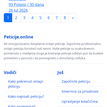
93 Potpisi / 30 dana
26 Jul 2026
1
2
3
4
5
6
7
8
»
Peticije.online
Mi omogućavamo besplatne onlajn peticije. Započnite profesionalnu
onlajn peticiju koristeći naš servis. Naše peticije su svakodnevno
pomenute u medijima stoga je kreiranje peticije odličan put da budete
primećeni u javnosti i da pomognete u donošenju odluka.
Vodiči
Još
Kako pokrenuti onlajn
Započnite peticiju
peticiju
Smernice za privatnost
Kako napisati peticiju?
Upravljanje kolačićima
Kako promovisati