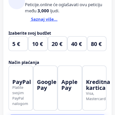
Peticije.online će oglašavati ovu peticiju
među
3,000
ljudi.
Saznaj više...
Izaberite svoj budžet
5 €
10 €
20 €
40 €
80 €
Način plaćanja
PayPal
Google
Apple
Kreditna
Pay
Pay
kartica
Platite
svojim
Visa,
PayPal
Mastercard
nalogom