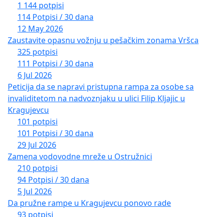
1 144 potpisi
114 Potpisi / 30 dana
12 May 2026
Zaustavite opasnu vožnju u pešačkim zonama Vršca
325 potpisi
111 Potpisi / 30 dana
6 Jul 2026
Peticija da se napravi pristupna rampa za osobe sa
invaliditetom na nadvoznjaku u ulici Filip Kljajic u
Kragujevcu
101 potpisi
101 Potpisi / 30 dana
29 Jul 2026
Zamena vodovodne mreže u Ostružnici
210 potpisi
94 Potpisi / 30 dana
5 Jul 2026
Da pružne rampe u Kragujevcu ponovo rade
93 potpisi