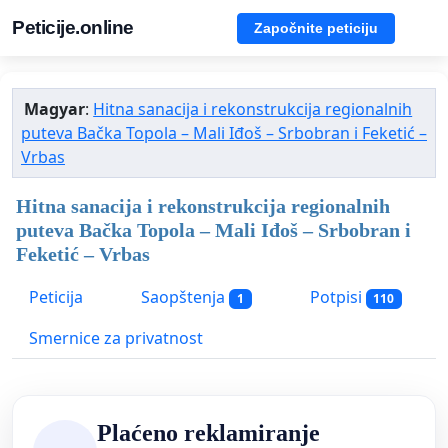
Peticije.online
Započnite peticiju
Magyar
:
Hitna sanacija i rekonstrukcija regionalnih
puteva Bačka Topola – Mali Iđoš – Srbobran i Feketić –
Vrbas
Hitna sanacija i rekonstrukcija regionalnih
puteva Bačka Topola – Mali Iđoš – Srbobran i
Feketić – Vrbas
Peticija
Saopštenja
Potpisi
1
110
Smernice za privatnost
Plaćeno reklamiranje