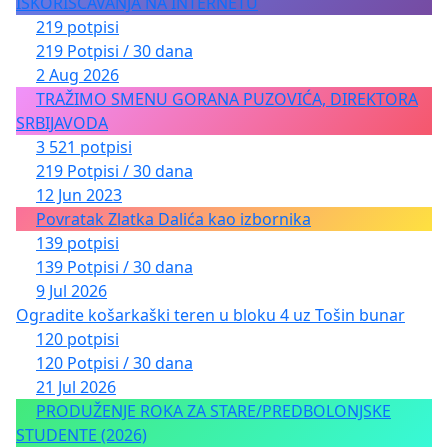
ISKORIŠĆAVANJA NA INTERNETU
219 potpisi
219 Potpisi / 30 dana
2 Aug 2026
TRAŽIMO SMENU GORANA PUZOVIĆA, DIREKTORA
SRBIJAVODA
3 521 potpisi
219 Potpisi / 30 dana
12 Jun 2023
Povratak Zlatka Dalića kao izbornika
139 potpisi
139 Potpisi / 30 dana
9 Jul 2026
Ogradite košarkaški teren u bloku 4 uz Tošin bunar
120 potpisi
120 Potpisi / 30 dana
21 Jul 2026
PRODUŽENJE ROKA ZA STARE/PREDBOLONJSKE
STUDENTE (2026)