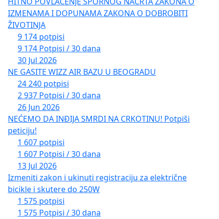
HITNO POVLAČENJE SPORNOG NACRTA ZAKONA O
IZMENAMA I DOPUNAMA ZAKONA O DOBROBITI
ŽIVOTINJA
9 174 potpisi
9 174 Potpisi / 30 dana
30 Jul 2026
NE GASITE WIZZ AIR BAZU U BEOGRADU
24 240 potpisi
2 937 Potpisi / 30 dana
26 Jun 2026
NEĆEMO DA INĐIJA SMRDI NA CRKOTINU! Potpiši
peticiju!
1 607 potpisi
1 607 Potpisi / 30 dana
13 Jul 2026
Izmeniti zakon i ukinuti registraciju za električne
bicikle i skutere do 250W
1 575 potpisi
1 575 Potpisi / 30 dana