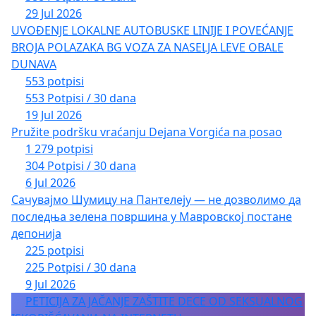
29 Jul 2026
UVOĐENJE LOKALNE AUTOBUSKE LINIJE I POVEĆANJE
BROJA POLAZAKA BG VOZA ZA NASELJA LEVE OBALE
DUNAVA
553 potpisi
553 Potpisi / 30 dana
19 Jul 2026
Pružite podršku vraćanju Dejana Vorgića na posao
1 279 potpisi
304 Potpisi / 30 dana
6 Jul 2026
Сачувајмо Шумицу на Пантелеју — не дозволимо да
последња зелена површина у Мавровској постане
депонија
225 potpisi
225 Potpisi / 30 dana
9 Jul 2026
PETICIJA ZA JAČANJE ZAŠTITE DECE OD SEKSUALNOG