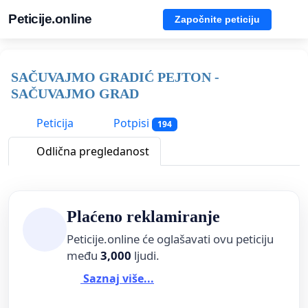
Peticije.online
Započnite peticiju
SAČUVAJMO GRADIĆ PEJTON -
SAČUVAJMO GRAD
Peticija
Potpisi
194
Odlična pregledanost
Plaćeno reklamiranje
Peticije.online će oglašavati ovu peticiju
među
3,000
ljudi.
Saznaj više...