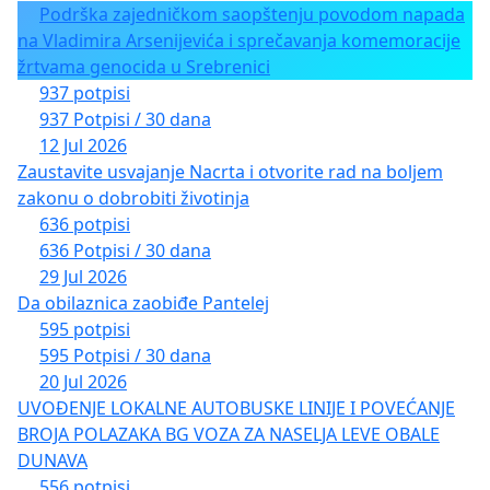
Podrška zajedničkom saopštenju povodom napada
na Vladimira Arsenijevića i sprečavanja komemoracije
žrtvama genocida u Srebrenici
937 potpisi
937 Potpisi / 30 dana
12 Jul 2026
Zaustavite usvajanje Nacrta i otvorite rad na boljem
zakonu o dobrobiti životinja
636 potpisi
636 Potpisi / 30 dana
29 Jul 2026
Da obilaznica zaobiđe Pantelej
595 potpisi
595 Potpisi / 30 dana
20 Jul 2026
UVOĐENJE LOKALNE AUTOBUSKE LINIJE I POVEĆANJE
BROJA POLAZAKA BG VOZA ZA NASELJA LEVE OBALE
DUNAVA
556 potpisi