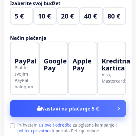
Izaberite svoj budžet
5 €
10 €
20 €
40 €
80 €
Način plaćanja
PayPal
Google
Apple
Kreditna
Pay
Pay
kartica
Platite
svojim
Visa,
PayPal
Mastercard
nalogom
Nastavi na plaćanje 5 €
Prihvatam
uslove i odredbe
za oglasne kampanje i
politiku privatnosti
portala Peticije.online.