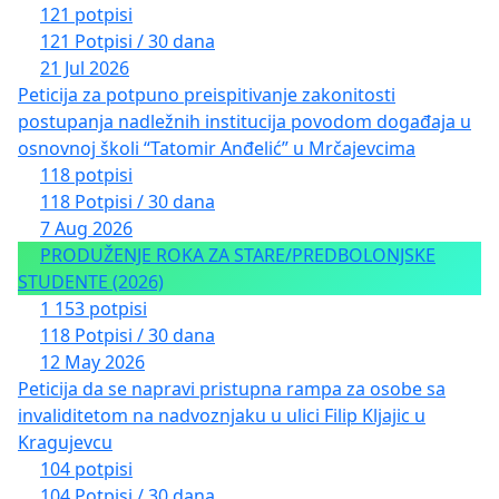
121 potpisi
121 Potpisi / 30 dana
21 Jul 2026
Peticija za potpuno preispitivanje zakonitosti
postupanja nadležnih institucija povodom događaja u
osnovnoj školi “Tatomir Anđelić” u Mrčajevcima
118 potpisi
118 Potpisi / 30 dana
7 Aug 2026
PRODUŽENJE ROKA ZA STARE/PREDBOLONJSKE
STUDENTE (2026)
1 153 potpisi
118 Potpisi / 30 dana
12 May 2026
Peticija da se napravi pristupna rampa za osobe sa
invaliditetom na nadvoznjaku u ulici Filip Kljajic u
Kragujevcu
104 potpisi
104 Potpisi / 30 dana