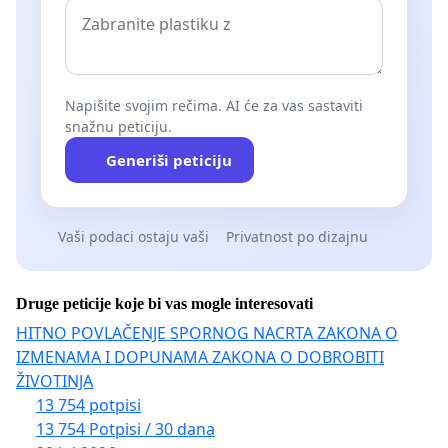
Napišite svojim rečima. AI će za vas sastaviti
snažnu peticiju.
Generiši peticiju
Vaši podaci ostaju vaši
Privatnost po dizajnu
Druge peticije koje bi vas mogle interesovati
HITNO POVLAČENJE SPORNOG NACRTA ZAKONA O
IZMENAMA I DOPUNAMA ZAKONA O DOBROBITI
ŽIVOTINJA
13 754 potpisi
13 754 Potpisi / 30 dana