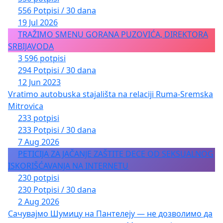
556 Potpisi / 30 dana
19 Jul 2026
TRAŽIMO SMENU GORANA PUZOVIĆA, DIREKTORA
SRBIJAVODA
3 596 potpisi
294 Potpisi / 30 dana
12 Jun 2023
Vratimo autobuska stajališta na relaciji Ruma-Sremska
Mitrovica
233 potpisi
233 Potpisi / 30 dana
7 Aug 2026
PETICIJA ZA JAČANJE ZAŠTITE DECE OD SEKSUALNOG
ISKORIŠĆAVANJA NA INTERNETU
230 potpisi
230 Potpisi / 30 dana
2 Aug 2026
Сачувајмо Шумицу на Пантелеју — не дозволимо да