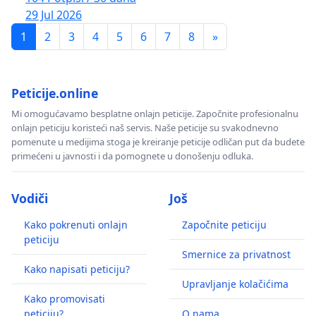
29 Jul 2026
1
2
3
4
5
6
7
8
»
Peticije.online
Mi omogućavamo besplatne onlajn peticije. Započnite profesionalnu
onlajn peticiju koristeći naš servis. Naše peticije su svakodnevno
pomenute u medijima stoga je kreiranje peticije odličan put da budete
primećeni u javnosti i da pomognete u donošenju odluka.
Vodiči
Još
Kako pokrenuti onlajn
Započnite peticiju
peticiju
Smernice za privatnost
Kako napisati peticiju?
Upravljanje kolačićima
Kako promovisati
peticiju?
O nama