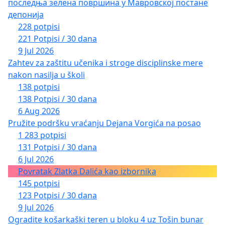
последња зелена површина у Мавровској постане
депонија
228 potpisi
221 Potpisi / 30 dana
9 Jul 2026
Zahtev za zaštitu učenika i stroge disciplinske mere
nakon nasilja u školi
138 potpisi
138 Potpisi / 30 dana
6 Aug 2026
Pružite podršku vraćanju Dejana Vorgića na posao
1 283 potpisi
131 Potpisi / 30 dana
6 Jul 2026
Povratak Zlatka Dalića kao izbornika
145 potpisi
123 Potpisi / 30 dana
9 Jul 2026
Ogradite košarkaški teren u bloku 4 uz Tošin bunar