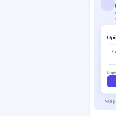
Opiš
Napiš
Vaši p