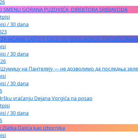
026
O SMENU GORANA PUZOVIĆA, DIREKTORA SRBIJAVODA
tpisi
isi / 30 dana
023
A ZA JAČANJE ZAŠTITE DECE OD SEKSUALNOG ISKORIŠĆAVAN
isi
isi / 30 dana
026
 Шумицу на Пантелеју — не дозволимо да последња зеле
isi
isi / 30 dana
6
dršku vraćanju Dejana Vorgića na posao
tpisi
isi / 30 dana
6
 Zlatka Dalića kao izbornika
isi