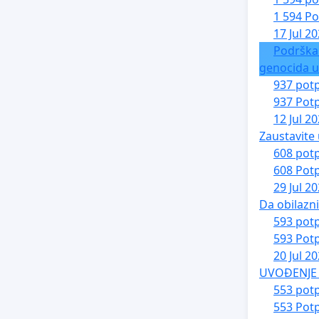
1 594 Po
17 Jul 2
Podrška
genocida u
937 potp
937 Potp
12 Jul 2
Zaustavite 
608 potp
608 Potp
29 Jul 2
Da obilazn
593 potp
593 Potp
20 Jul 2
UVOĐENJE 
553 potp
553 Potp