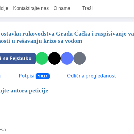
icije
Kontaktirajte nas
O nama
Traži
 ostavku rukovodstva Grada Čačka i raspisivanje va
osti u rešavanju krize sa vodom
i na Fejsbuku
a
Potpisi
Odlična pregledanost
1 037
jte autora peticije
esa