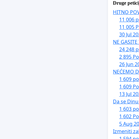
Druge petici
HITNO PO
11 006 p
11 005 P
30 Jul 2
NE GASITE
24 248 p
2 895 Po
26 Jun 2
NEĆEMO DA 
1 609 po
1 609 Po
13 Jul 2
Da se Dinu 
1 603 po
1 602 Po
5 Aug 2
Izmeniti za
1 594 po