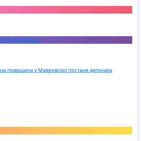
JA NA INTERNETU
на површина у Мавровској постане депонија