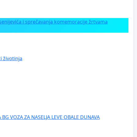
enijevića i sprečavanja komemoracije žrtvama
 životinja
 BG VOZA ZA NASELJA LEVE OBALE DUNAVA