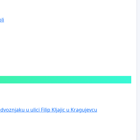
li
voznjaku u ulici Filip Kljajic u Kragujevcu