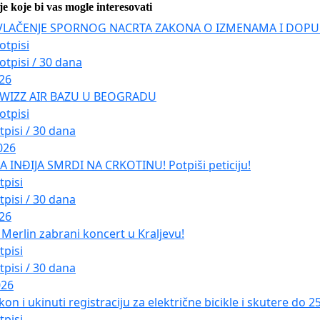
je koje bi vas mogle interesovati
VLAČENJE SPORNOG NACRTA ZAKONA O IZMENAMA I DOPU
otpisi
otpisi / 30 dana
026
 WIZZ AIR BAZU U BEOGRADU
otpisi
tpisi / 30 dana
026
INĐIJA SMRDI NA CRKOTINU! Potpiši peticiju!
tpisi
tpisi / 30 dana
026
Merlin zabrani koncert u Kraljevu!
tpisi
tpisi / 30 dana
026
kon i ukinuti registraciju za električne bicikle i skutere do 
tpisi