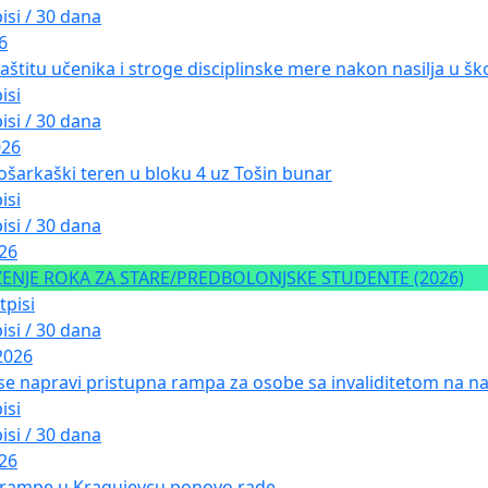
isi / 30 dana
6
aštitu učenika i stroge disciplinske mere nakon nasilja u ško
isi
isi / 30 dana
026
ošarkaški teren u bloku 4 uz Tošin bunar
isi
isi / 30 dana
026
NJE ROKA ZA STARE/PREDBOLONJSKE STUDENTE (2026)
tpisi
isi / 30 dana
2026
 se napravi pristupna rampa za osobe sa invaliditetom na nad
isi
isi / 30 dana
026
 rampe u Kragujevcu ponovo rade