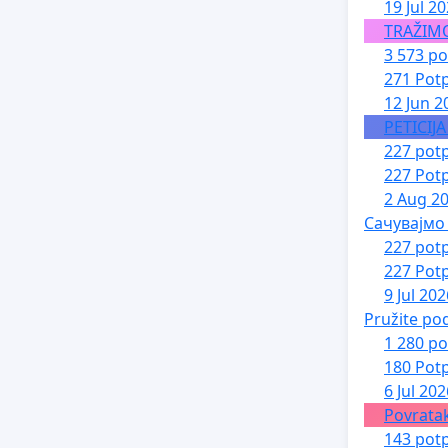
19 Jul 2
TRAŽIM
3 573 po
271 Potp
12 Jun 2
PETICIJ
227 potp
227 Potp
2 Aug 2
Сачувајмо
227 potp
227 Potp
9 Jul 202
Pružite po
1 280 po
180 Potp
6 Jul 202
Povratak
143 potp