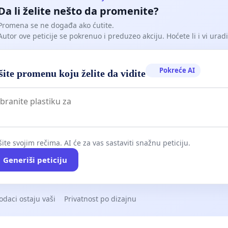
Da li želite nešto da promenite?
Promena se ne događa ako ćutite.
Autor ove peticije se pokrenuo i preduzeo akciju. Hoćete li i vi uradit
Pokreće AI
ite promenu koju želite da vidite
ite svojim rečima. AI će za vas sastaviti snažnu peticiju.
Generiši peticiju
odaci ostaju vaši
Privatnost po dizajnu