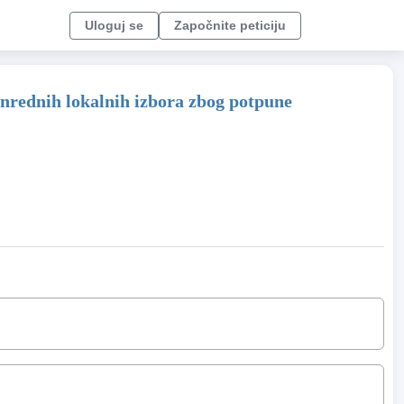
Uloguj se
Započnite peticiju
nrednih lokalnih izbora zbog potpune