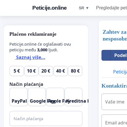
Peticije.online
Pregledajte pet
SR ▼
Zahtev za
Plaćeno reklamiranje
nesposobn
Peticije.online će oglašavati ovu
peticiju među
3,000
ljudi.
Podel
Saznaj više...
5 €
10 €
20 €
40 €
80 €
Peticij
Način plaćanja
Kontaktira
PayPal
Google Pay
Apple Pay
Kreditna kartica
Vaše ime
Način plaćanja
Email adr