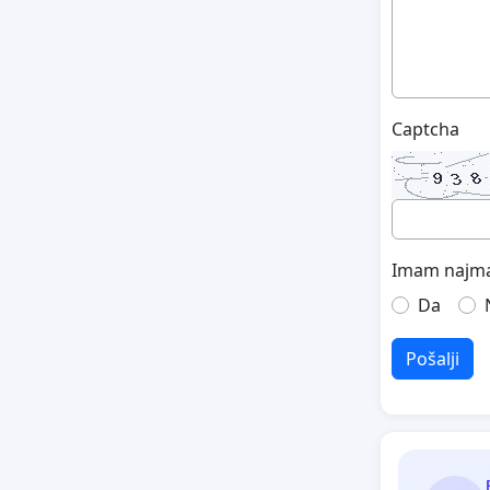
Captcha
Imam najma
Da
Pošalji