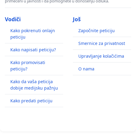
primećeni u javnosti i da pomognete u donošenju odluka.
Vodiči
Još
Kako pokrenuti onlajn
Započnite peticiju
peticiju
Smernice za privatnost
Kako napisati peticiju?
Upravljanje kolačićima
Kako promovisati
peticiju?
O nama
Kako da vaša peticija
dobije medijsku pažnju
Kako predati peticiju