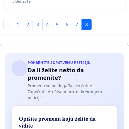
5 Dec 2019
«
1
2
3
4
5
6
7
8
POKRENITE SOPSTVENU PETICIJU
Da li želite nešto da
promenite?
Promena se ne događa ako ćutite.
Započnite društveni pokret kreiranjem
peticije.
Opišite promenu koju želite da
vidite