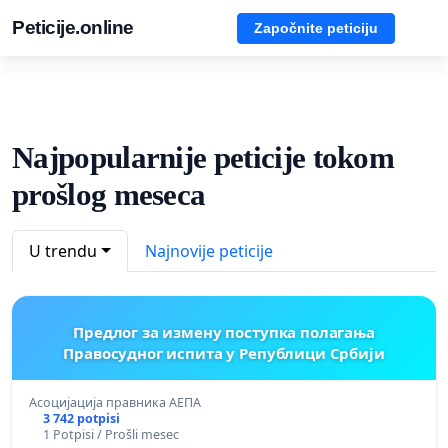
Peticije.online
Započnite peticiju
Najpopularnije peticije tokom
prošlog meseca
U trendu
Najnovije peticije
Предлог за измену поступка полагања
Правосудног испита у Републици Србији
Асоцијација правника АЕПА
3 742 potpisi
1 Potpisi / Prošli mesec