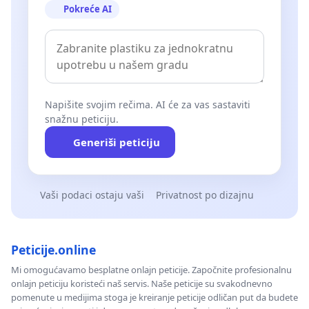
Pokreće AI
Napišite svojim rečima. AI će za vas sastaviti
snažnu peticiju.
Generiši peticiju
Vaši podaci ostaju vaši
Privatnost po dizajnu
Peticije.online
Mi omogućavamo besplatne onlajn peticije. Započnite profesionalnu
onlajn peticiju koristeći naš servis. Naše peticije su svakodnevno
pomenute u medijima stoga je kreiranje peticije odličan put da budete