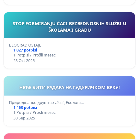
STOP FORMIRANJU ĆACI BEZBEDNOSNIH SLUŽBI U
ŠKOLAMA I GRADU
BEOGRAD OSTAJE
1 027 potpisi
1 Potpisi / Prošli mesec
23 Oct 2025
НЕЋЕ БИТИ РАДАРА НА ГУДУРИЧКОМ ВРХУ!
Природњачко друштво „Геа“, Еколош…
1 463 potpisi
1 Potpisi / Prošli mesec
30 Sep 2025