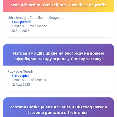
Stop privatnim izvršiteljima – Pravda, a ne profit
Udruženje građana Iksan - Snaga p…
1 829 potpisi
1 Potpisi / Prošli mesec
28 Sep 2025
Изградимо ДВЕ цркве на Београду на води и
офарбајмо фасаду зграда у Српску заставу!
Радивоје Перић
116 potpisi
1 Potpisi / Prošli mesec
12 Aug 2025
Zabrana ulaska Jelene Karleuše u BiH zbog uvreda
žrtvama genocida u Srebrenici"