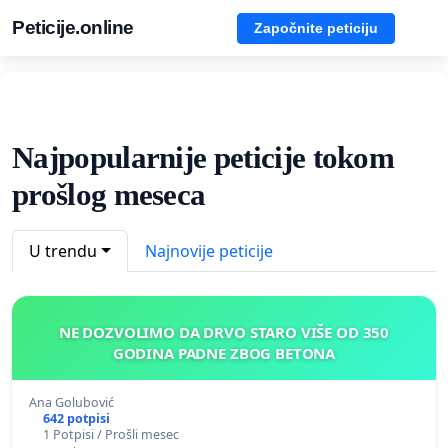
Peticije.online
Započnite peticiju
Najpopularnije peticije tokom
prošlog meseca
U trendu
Najnovije peticije
NE DOZVOLIMO DA DRVO STARO VIŠE OD 350
GODINA PADNE ZBOG BETONA
Ana Golubović
642 potpisi
1 Potpisi / Prošli mesec