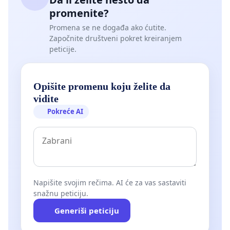
promenite?
Promena se ne događa ako ćutite.
Započnite društveni pokret kreiranjem
peticije.
Opišite promenu koju želite da
vidite
Pokreće AI
Napišite svojim rečima. AI će za vas sastaviti
snažnu peticiju.
Generiši peticiju