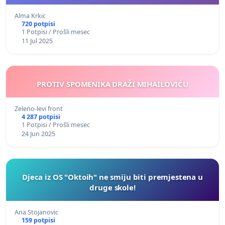
Alma Krkic
720 potpisi
1 Potpisi / Prošli mesec
11 Jul 2025
PROTIV SPOMENIKA DRAŽI MIHAILOVIĆU
Zeleno-levi front
4 287 potpisi
1 Potpisi / Prošli mesec
24 Jun 2025
Djeca iz OS "Oktoih" ne smiju biti premjestena u
druge skole!
Ana Stojanovic
159 potpisi