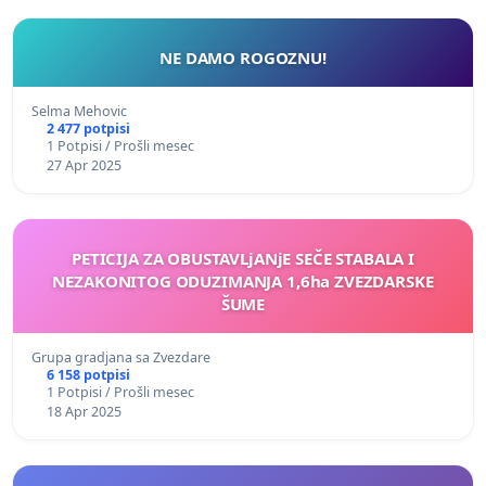
NE DAMO ROGOZNU!
Selma Mehovic
2 477 potpisi
1 Potpisi / Prošli mesec
27 Apr 2025
PETICIJA ZA OBUSTAVLjANjE SEČE STABALA I
NEZAKONITOG ODUZIMANJA 1,6ha ZVEZDARSKE
ŠUME
Grupa gradjana sa Zvezdare
6 158 potpisi
1 Potpisi / Prošli mesec
18 Apr 2025