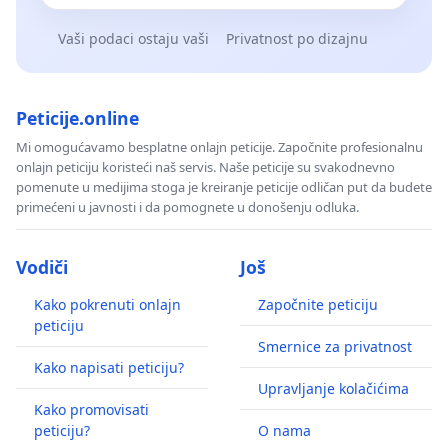
Vaši podaci ostaju vaši
Privatnost po dizajnu
Peticije.online
Mi omogućavamo besplatne onlajn peticije. Započnite profesionalnu
onlajn peticiju koristeći naš servis. Naše peticije su svakodnevno
pomenute u medijima stoga je kreiranje peticije odličan put da budete
primećeni u javnosti i da pomognete u donošenju odluka.
Vodiči
Još
Kako pokrenuti onlajn
Započnite peticiju
peticiju
Smernice za privatnost
Kako napisati peticiju?
Upravljanje kolačićima
Kako promovisati
peticiju?
O nama