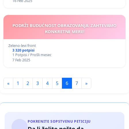
16 Feb 2025
PODRŽI BUDUĆNOST OBRAZOVANJA: ZAHTEVAMO
KONKRETNE MERE!
Zeleno-levi front
3 320 potpisi
1 Potpisi / Prošli mesec
7 Feb 2025
«
1
2
3
4
5
6
7
»
POKRENITE SOPSTVENU PETICIJU
Da li želite nešto da