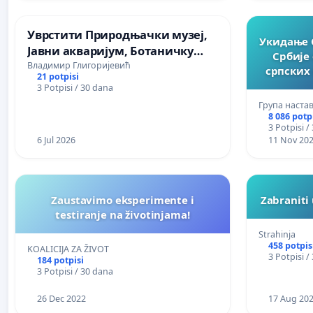
Уврстити Природњачки музеј,
Укидање 
Јавни акваријум, Ботаничку
Србије
башту у нови ГУП града Ниша
Владимир Глигоријевић
српских 
21 potpisi
3 Potpisi / 30 dana
Група наста
8 086 potp
3 Potpisi /
6 Jul 2026
11 Nov 20
Zaustavimo eksperimente i
Zabraniti 
testiranje na životinjama!
Strahinja
458 potpis
KOALICIJA ZA ŽIVOT
3 Potpisi /
184 potpisi
3 Potpisi / 30 dana
26 Dec 2022
17 Aug 20