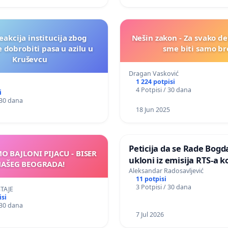
eakcija institucija zbog
Nešin zakon - Za svako de
 dobrobiti pasa u azilu u
sme biti samo br
Kruševcu
Dragan Vasković
1 224 potpisi
4 Potpisi / 30 dana
i
 30 dana
18 Jun 2025
Peticija da se Rade Bogd
O BAJLONI PIJACU - BISER
ukloni iz emisija RTS-a ko
AŠEG BEOGRADA!
svetskog prvenstva i bilo
Aleksandar Radosavljević
11 potpisi
fudbalskih utakmica ub
3 Potpisi / 30 dana
TAJE
isi
 30 dana
7 Jul 2026