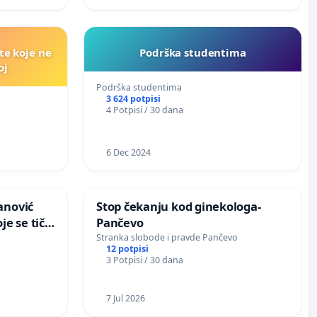
te koje ne
Podrška studentima
oj
Podrška studentima
3 624 potpisi
4 Potpisi / 30 dana
6 Dec 2024
anović
Stop čekanju kod ginekologa-
je se tiču
Pančevo
 kojih
Stranka slobode i pravde Pančevo
12 potpisi
uduće
3 Potpisi / 30 dana
7 Jul 2026