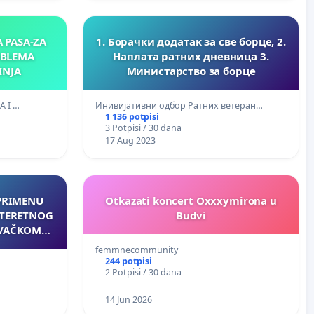
A PASA-ZA
1. Борачки додатак за све борце, 2.
OBLEMA
Наплата ратних дневница 3.
INJA
Министарство за борце
A I …
Инивијативни одбор Ратних ветеран…
1 136 potpisi
3 Potpisi / 30 dana
17 Aug 2023
 PRIMENU
Otkazati koncert Oxxxymirona u
 TERETNOG
Budvi
EVAČKOM
femmnecommunity
244 potpisi
2 Potpisi / 30 dana
14 Jun 2026