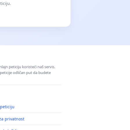
iciju.
jn peticiju koristeći naš servis.
eticije odličan put da budete
peticiju
a privatnost