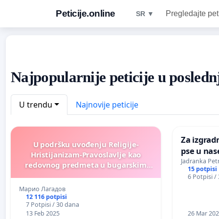
Peticije.online
Pregledajte pet
SR ▼
Najpopularnije peticije u posledn
U trendu
Najnovije peticije
Za izgrad
U podršku uvođenju Religije-
pse u nas
Hristijanizam-Pravoslavlje kao
Jadranka Pet
redovnog predmeta u bugarskim
15 potpisi
školama.
6 Potpisi /
Марио Лагадов
12 116 potpisi
7 Potpisi / 30 dana
13 Feb 2025
26 Mar 20