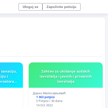
Uloguj se
Započnite peticiju
 sanaciju,
Zahtev za ukidanje sudskih
iju i
izvrsitelja i javnih i privatnih
prostora
izvrsitelja
nderija''
Дарко Милосављевић
1 363 potpisi
5 Potpisi / 30 dana
14 Oct 2022