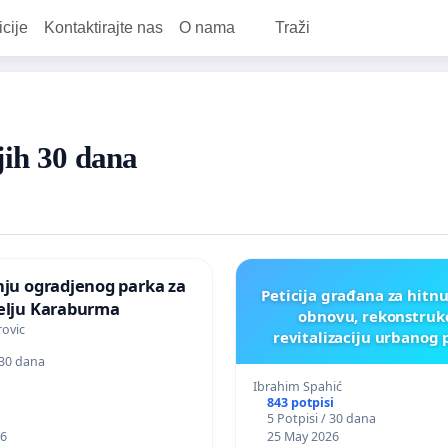
icije
Kontaktirajte nas
O nama
Traži
jih 30 dana
nju ogradjenog parka za
Peticija građana za hitnu
elju Karaburma
obnovu, rekonstrukc
rovic
revitalizaciju urbanog 
Olimpijskog Centra ,,Ske
 30 dana
Ibrahim Spahić
843 potpisi
5 Potpisi / 30 dana
26
25 May 2026