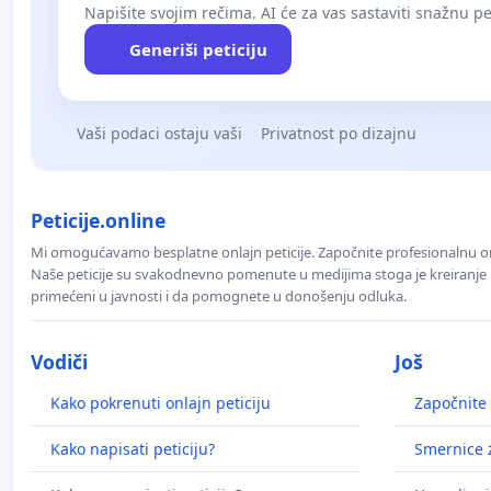
Napišite svojim rečima. AI će za vas sastaviti snažnu pet
Generiši peticiju
Vaši podaci ostaju vaši
Privatnost po dizajnu
Peticije.online
Mi omogućavamo besplatne onlajn peticije. Započnite profesionalnu onla
Naše peticije su svakodnevno pomenute u medijima stoga je kreiranje p
primećeni u javnosti i da pomognete u donošenju odluka.
Vodiči
Još
Kako pokrenuti onlajn peticiju
Započnite 
Kako napisati peticiju?
Smernice z