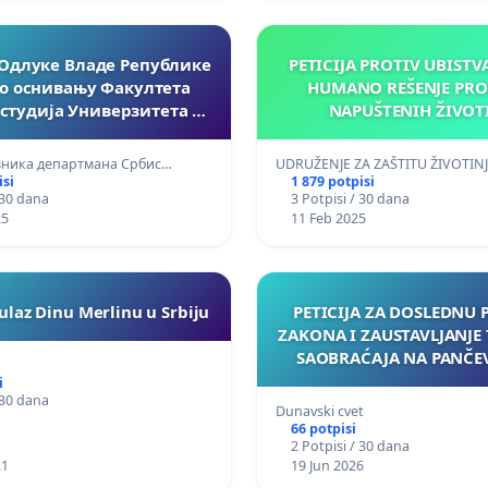
Одлуке Владе Републике
PETICIJA PROTIV UBISTV
 о оснивању Факултета
HUMANO REŠENJE PR
студија Универзитета у
NAPUŠTENIH ŽIVOT
Нишу
вника департмана Србис…
UDRUŽENJE ZA ZAŠTITU ŽIVOTINJ
isi
1 879 potpisi
 30 dana
3 Potpisi / 30 dana
25
11 Feb 2025
ulaz Dinu Merlinu u Srbiju
PETICIJA ZA DOSLEDNU
ZAKONA I ZAUSTAVLJANJE
SAOBRAĆAJA NA PANČ
MOSTU
i
 30 dana
Dunavski cvet
66 potpisi
2 Potpisi / 30 dana
21
19 Jun 2026