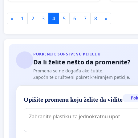
«
1
2
3
4
5
6
7
8
»
POKRENITE SOPSTVENU PETICIJU
Da li želite nešto da promenite?
Promena se ne događa ako ćutite.
Započnite društveni pokret kreiranjem peticije.
Pok
Opišite promenu koju želite da vidite