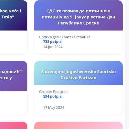
kog veća i
СДС те позива да потпишеш
 Tesla"
петицију да 9. јануар остане Дан
Републике Српске
Српска демократска странка
738 potpisi
14 Jun 2024
надовић“!
Sačuvajmo Jugoslovensko Sportsko
сто у
Društvo Partizan
Grobari Beograd
594 potpisi
17 May 2024