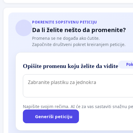
POKRENITE SOPSTVENU PETICIJU
Da li želite nešto da promenite?
Promena se ne događa ako ćutite.
Započnite društveni pokret kreiranjem peticije.
Pok
Opišite promenu koju želite da vidite
Napišite svojim rečima. AI će za vas sastaviti snažnu pet
Generiši peticiju