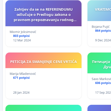
Zahtjev da se na REFERENDUMU
VRATIMO
odlučuje o Predlogu zakona o
pravnom prepoznavanju rodnog
identiteta na osnovu
Bojana Pujić
samoodređenja
864 potpis
Miomir Joksimović
803 potpisi
12 Mar 2024
9 Dec 2024
PETICIJA ZA SMANJENJE CENE VRTIĆA
Петиција да се проф. др Кнежевић
Душ
Marija Mladenović
671 potpisi
Savo Markovi
606 potpis
28 Jan 2024
17 Sep 202