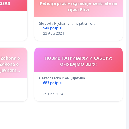
 SSRS
Peticija protiv izgradnje centrale na
rijeci Plivi
Sloboda Rijekama , Inicijativni o…
548 potpisi
23 Aug 2024
o
ПОЗИВ ПАТРИЈАРХУ И САБОРУ:
Zakona o
ОЧУВАЈМО ВЕРУ!
 javnom
Светосавска Иницијатива
683 potpisi
25 Dec 2024