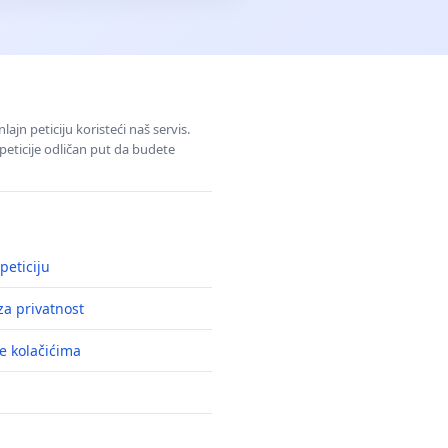
jn peticiju koristeći naš servis.
eticije odličan put da budete
peticiju
a privatnost
e kolačićima