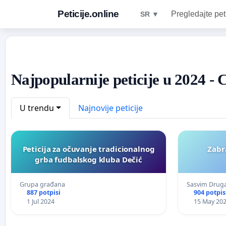
Peticije.online
Pregledajte pet
SR ▼
Najpopularnije peticije u 2024 - 
U trendu
Najnovije peticije
Peticija za očuvanje tradicionalnog
Zabr
grba fudbalskog kluba Dečić
Grupa građana
Sasvim Druga
887 potpisi
904 potpis
1 Jul 2024
15 May 20