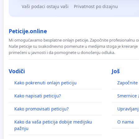
Vaši podaci ostaju vaši
Privatnost po dizajnu
Peticije.online
Mi omogućavamo besplatne onlajn peticije. Započnite profesionalnu onla
Naše peticije su svakodnevno pomenute u medijima stoga je kreiranje p
primećeni u javnosti i da pomognete u donošenju odluka.
Vodiči
Još
Kako pokrenuti onlajn peticiju
Započnite 
Kako napisati peticiju?
Smernice z
Kako promovisati peticiju?
Upravljanj
Kako da vaša peticija dobije medijsku
O nama
pažnju