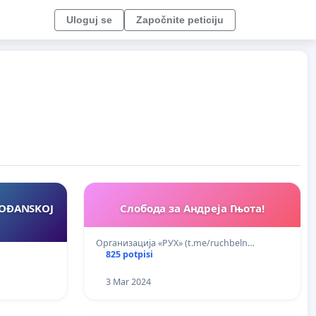
Uloguj se
Započnite peticiju
VOĐANSKOJ
Слобода за Андреjа Гњота!
Организациja «РУХ» (t.me/ruchbeln…
825 potpisi
3 Mar 2024