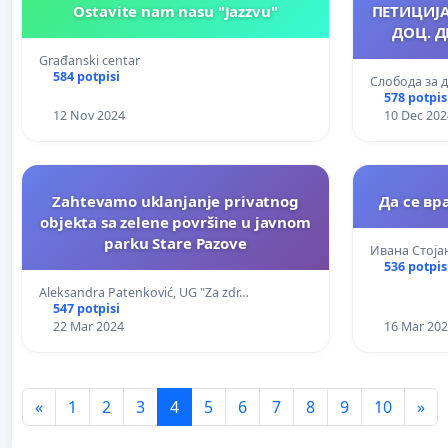
Ostavite nam nasu "Jazzvu"
ПЕТИЦИЈ
ДОЦ. Д
Građanski centar
584 potpisi
Слобода за 
578 potpis
12 Nov 2024
10 Dec 202
Zahtevamo uklanjanje privatnog
Да се в
objekta sa zelene površine u javnom
parku Stare Pazove
Ивана Стоја
536 potpis
Aleksandra Patenković, UG "Za zdr…
547 potpisi
22 Mar 2024
16 Mar 20
«
1
2
3
4
5
6
7
8
9
10
»