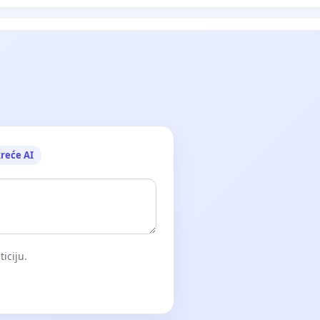
reće AI
iciju.