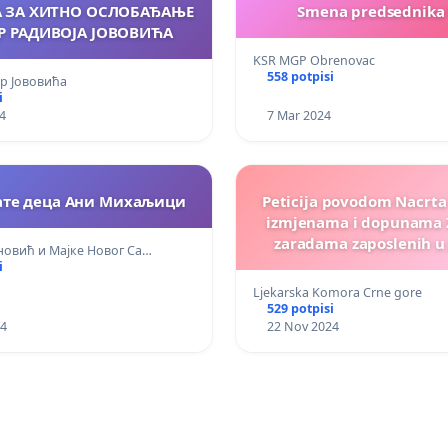
А ЗА ХИТНО ОСЛОБАЂАЊЕ
Smena predsednika
Р РАДИВОЈА ЈОВОВИЋА
KSR MGP Obrenovac
558 potpisi
др Јововића
i
4
7 Mar 2024
рате деца Ани Михаљици
Peticija povodom Nacrta Zakona 
izmjenama i dopunama 
zaradama zaposlenih u
новић и Мајке Новог Са…
sektoru
i
Ljekarska Komora Crne gore
529 potpisi
24
22 Nov 2024