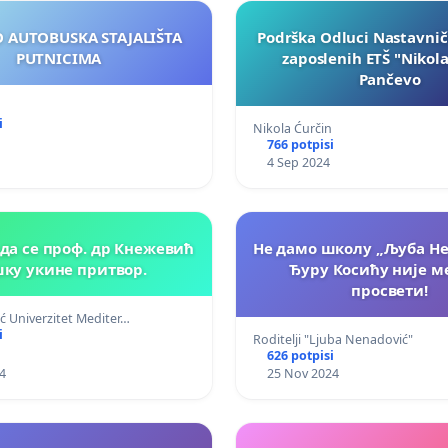
 AUTOBUSKA STAJALIŠTA
Podrška Odluci Nastavnič
PUTNICIMA
zaposlenih ETŠ "Nikola
Pančevo
i
Nikola Ćurčin
766 potpisi
4 Sep 2024
Не дамо школу „Љуба Не
ку укине притвор.
Ђуру Косићу није ме
просвети!
ć Univerzitet Mediter…
i
Roditelji "Ljuba Nenadović"
626 potpisi
4
25 Nov 2024