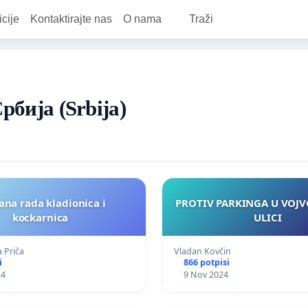
icije
Kontaktirajte nas
O nama
Traži
Србија (Srbija)
ana rada kladionica i
PROTIV PARKINGA U VOJ
kockarnica
ULICI
 Priča
Vladan Kovčin
i
866 potpisi
24
9 Nov 2024