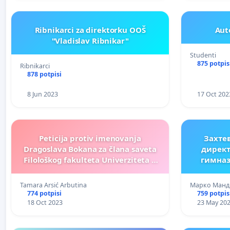
Ribnikarci za direktorku OOŠ
Aut
"Vladislav Ribnikar"
Studenti
875 potpis
Ribnikarci
878 potpisi
8 Jun 2023
17 Oct 202
Peticija protiv imenovanja
Захте
Dragoslava Bokana za člana saveta
директ
Filološkog fakulteta Univerziteta u
гимназ
Beogradu
Tamara Arsić Arbutina
Марко Манд
774 potpisi
759 potpis
18 Oct 2023
23 May 20