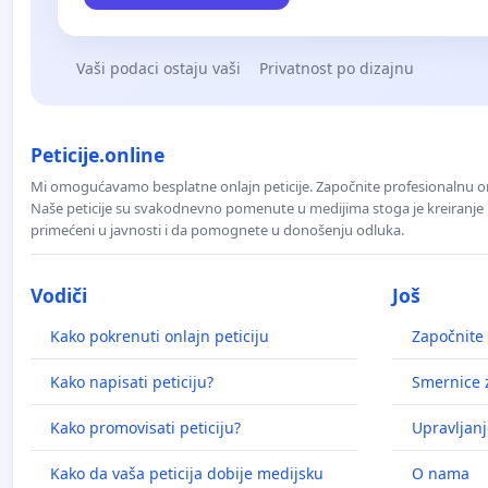
Vaši podaci ostaju vaši
Privatnost po dizajnu
Peticije.online
Mi omogućavamo besplatne onlajn peticije. Započnite profesionalnu onla
Naše peticije su svakodnevno pomenute u medijima stoga je kreiranje p
primećeni u javnosti i da pomognete u donošenju odluka.
Vodiči
Još
Kako pokrenuti onlajn peticiju
Započnite 
Kako napisati peticiju?
Smernice z
Kako promovisati peticiju?
Upravljanj
Kako da vaša peticija dobije medijsku
O nama