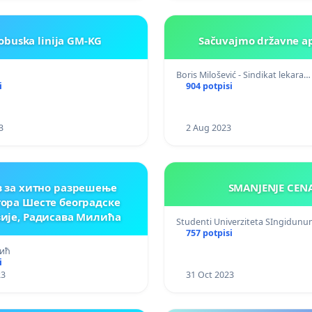
obuska linija GM-KG
Sačuvajmo državne a
Boris Milošević - Sindikat lekara…
i
904 potpisi
3
2 Aug 2023
в за хитно разрешење
SMANJENJE CEN
ора Шесте београдске
ије, Радисава Милића
Studenti Univerziteta SIngidun
757 potpisi
ић
i
23
31 Oct 2023