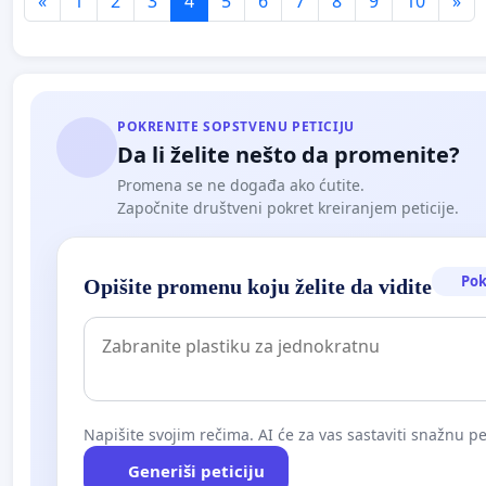
«
1
2
3
4
5
6
7
8
9
10
»
POKRENITE SOPSTVENU PETICIJU
Da li želite nešto da promenite?
Promena se ne događa ako ćutite.
Započnite društveni pokret kreiranjem peticije.
Pok
Opišite promenu koju želite da vidite
Napišite svojim rečima. AI će za vas sastaviti snažnu pet
Generiši peticiju