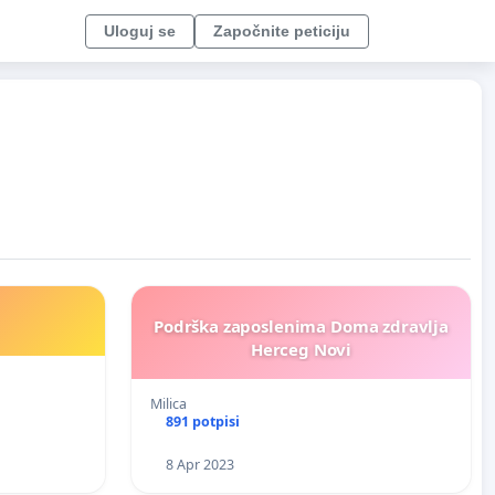
Uloguj se
Započnite peticiju
Podrška zaposlenima Doma zdravlja
Herceg Novi
Milica
891 potpisi
8 Apr 2023