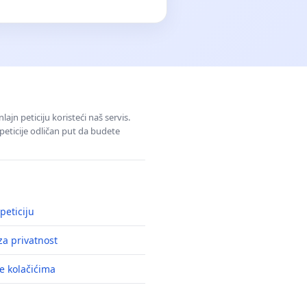
jn peticiju koristeći naš servis.
eticije odličan put da budete
peticiju
a privatnost
e kolačićima