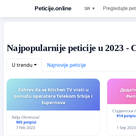
Peticije.online
Pregledajte pet
SR ▼
Najpopularnije peticije u 2023 - 
U trendu
Najnovije peticije
Zahtev da se Kitchen TV vrati u
Додатн
ponudu operatera Telekom Srbija i
Фил
Supernova
Студентски
914 potpis
Relja Obrenović
965 potpisi
7 Feb 2023
1 Sep 2023