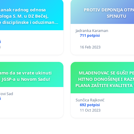
tanak radnog odnosa
PROTIV DEPONIJA OTP
loga S. M. u DZ Bečej,
SPINUTU
 disciplinske i oduzimanje
licence!
Jadranka Karaman
711 potpisi
i
3
16 Feb 2023
mo da se vrate ukinuti
MLADENOVAC SE GUŠI! PE
i JGSP-a u Novom Sadu!
HITNO DONOŠENJE I RAZ
PLANA ZAŠTITE KVALITETA
NABAVKA AUTOMATSKE
Novi Sad
STANICE ZA LOKACIJU K
i
Sunčica Rajković
FABRIKE "PETAR DRAP
692 potpisi
MLADENOVCU!
11 Oct 2023