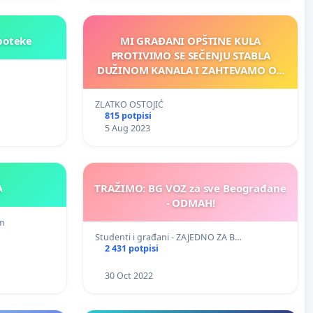
poteke
MI GRAĐANI OPŠTINE KULA
PROTIVIMO SE SEČENJU STABLA
DUŽINOM KANALA I ZAHTEVAMO OD
NADLEŽNIH IZ VODA VOJVODINE I
OPŠTINE KULA DA ODUSTANU OD
ZLATKO OSTOJIĆ
TAKVIH NAMERA KOJE UGROŽAVAJU
815 potpisi
EKO SISTEM I PRIRODU U CELINI
5 Aug 2023
A
TRAŽIMO: BG VOZ za sve Beograđane
- ODMAH!
um
Studenti i građani - ZAJEDNO ZA B…
2 431 potpisi
30 Oct 2022