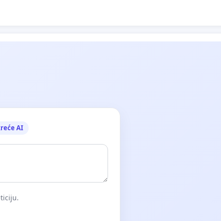
reće AI
iciju.