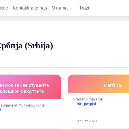
icije
Kontaktirajte nas
O nama
Traži
Србија (Srbija)
и рок за све студенте
Martina
олошког факултета
Građani-Polgárok
901 potpisi
 парламент Филолошког ф…
i
27 Oct 2023