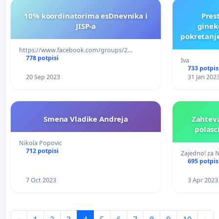
10% koordinatorima esDnevnika i
Pres
JISP-a
gineko
pokretanje
https://www.facebook.com/groups/2…
778 potpisi
Iva
733 potpis
20 Sep 2023
31 Jan 202
Smena Vladike Andreja
Zahteva
polasc
Nikola Popovic
712 potpisi
Zajedno! za 
695 potpis
7 Oct 2023
3 Apr 2023