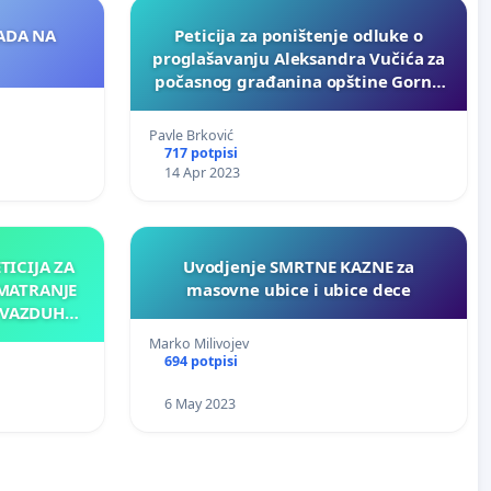
ADA NA
Peticija za poništenje odluke o
proglašavanju Aleksandra Vučića za
počasnog građanina opštine Gornji
Milanovac
Pavle Brković
717 potpisi
14 Apr 2023
TICIJA ZA
Uvodjenje SMRTNE KAZNE za
MATRANJE
masovne ubice i ubice dece
 VAZDUHA I
 MERNE
Marko Milivojev
OD BIVŠE
694 potpisi
ŠIN" U
6 May 2023